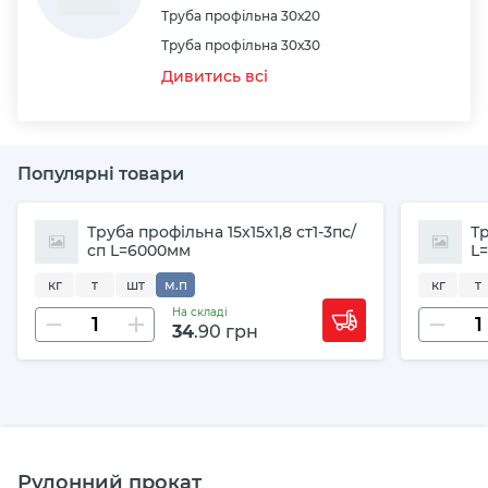
Труба профільна 30х20
Труба профільна 30х30
Дивитись всі
Популярні товари
Труба профільна 15х15х1,8 ст1-3пс/
Тр
сп L=6000мм
L
кг
т
шт
м.п
кг
т
На складі
34
.90 грн
Рулонний прокат