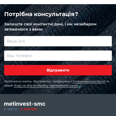
Потрібна консультація?
Залиште свої контактні дані, і ми незабаром
зв'яжемося з вами
Відправити
Натискаючи кнопку «Відправити», погоджуюсь
з
Умовами використання
та
надаю
Згоду на збір та обробку персональних даних