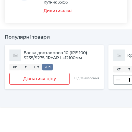
Кутник 35х35
Дивитись всі
Популярні товари
Балка двотаврова 10 (IPE 100)
Кр
S235/S275 JR+AR L=12100мм
кг
т
шт
м.п
кг
т
Дізнатися ціну
Під замовлення