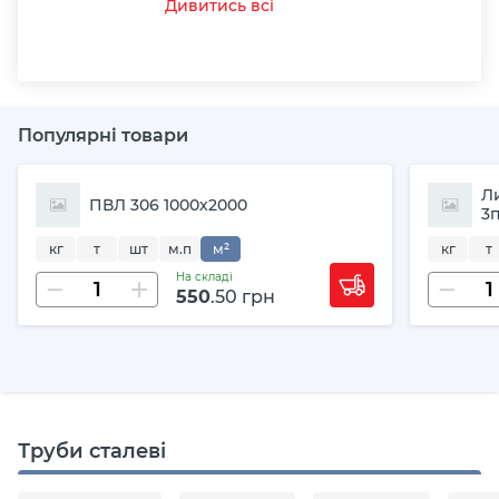
Дивитись всі
Популярні товари
Л
ПВЛ 306 1000х2000
3п
кг
т
шт
м.п
м²
кг
т
На складі
550
.50 грн
Труби сталеві