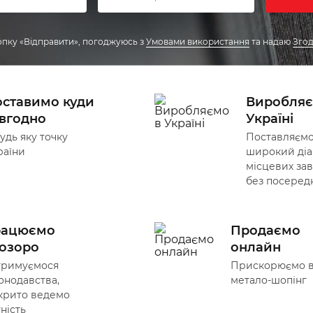
пку «Відправити», погоджуюсь
з
Умовами використання
та надаю
Згод
ставимо куди
Виробляє
вгодно
Україні
удь яку точку
Поставляєм
раїни
широкий діа
місцевих зав
без посеред
рацюємо
Продаємо
озоро
онлайн
тримуємося
Прискорюємо 
онодавства,
метало-шопінг
крито ведемо
тність