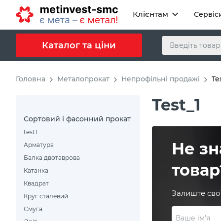
Клієнтам
Сервіс
Каталог та ціни
Головна
Металопрокат
Непрофільні продажі
Te
Test_1
Сортовий і фасонний прокат
test1
Не зн
Арматура
Балка двотаврова
товар
Катанка
Квадрат
Залиште свої
Круг сталевий
Смуга