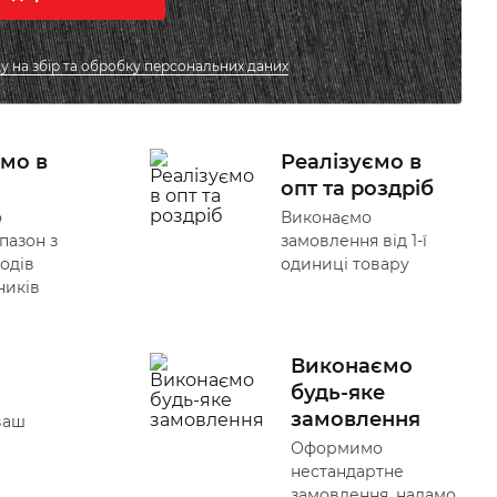
у на збір та обробку персональних даних
мо в
Реалізуємо в
опт та роздріб
о
Виконаємо
пазон з
замовлення від 1-ї
одів
одиниці товару
ників
Виконаємо
будь-яке
замовлення
ваш
Оформимо
нестандартне
замовлення, надамо