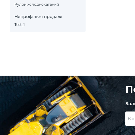
Рулон холоднокатаний
Непрофільні продажі
Test_1
П
Зал