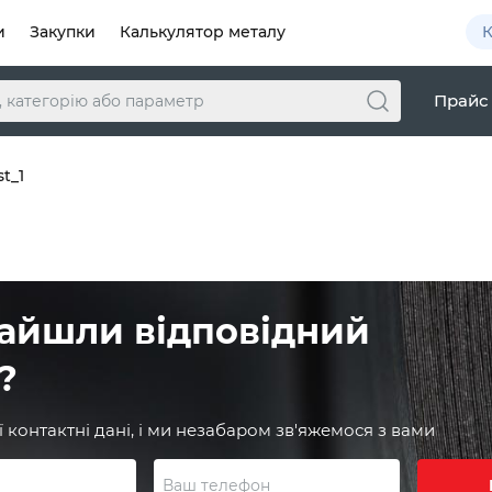
К
и
Закупки
Калькулятор металу
Прайс
st_1
айшли відповідний
?
 контактні дані, і ми незабаром зв'яжемося з вами