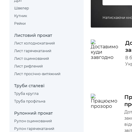
Дріт
Швелер
Кутник
Натискаючи кно
Рейки
Листовий прокат
До
Лист холоднокатаний
за
Лист гарячекатаний
В б
Лист оцинкований
Ук
Лист рифлений
Лист просічно-витяжний
Труби сталеві
Труба кругла
П
Труба профільна
пр
До
Рулонний прокат
зак
Рулон оцинкований
від
Рулон гарячекатаний
зві