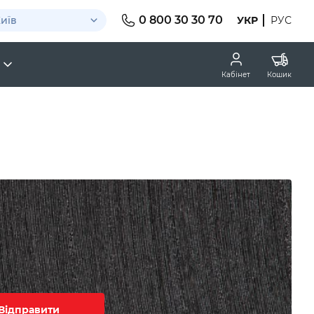
0 800 30 30 70
иїв
УКР
РУС
Кабінет
Кошик
Відправити