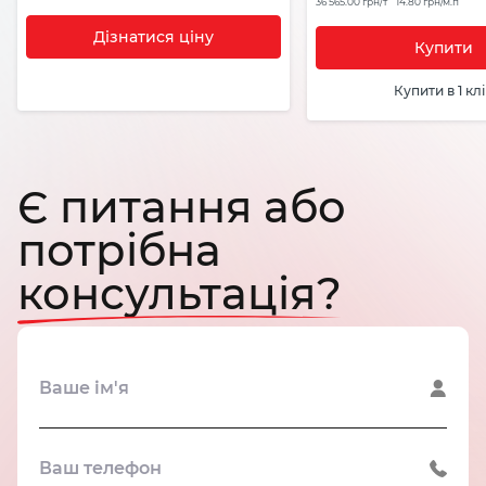
36 565.00 грн/т
14.80 грн/м.п
Дізнатися ціну
Купити
Купити в 1 клі
Є питання або
потрібна
консультація?