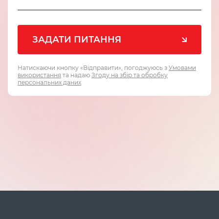
ЗАДАТИ ПИТАННЯ
Натискаючи кнопку «Відправити», погоджуюсь
з
Умовами
використання
та надаю
Згоду на збір та обробку
персональних даних