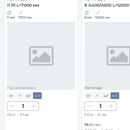
11 111 L=7000 мм
8 А400/A500 L=12000
11 мм
7000 мм
8 мм
12000 мм
Під замовлення
На складі
кг
т
шт
м.п
кг
т
шт
м.п
0.6 кг
0.1 шт
0.4 кг
0.1 шт
14
.80 грн