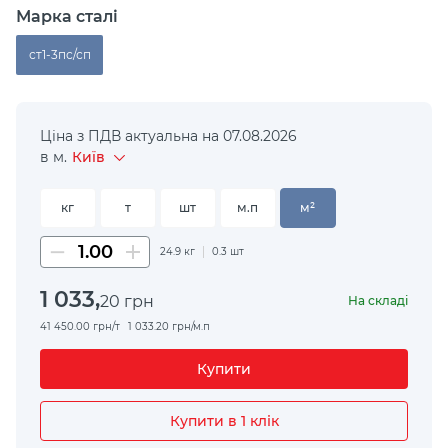
Марка сталі
ст1-3пс/сп
Ціна з ПДВ актуальна на 07.08.2026
в м.
Київ
кг
т
шт
м.п
м²
24.9 кг
0.3 шт
1 033,
20
грн
На складі
41 450.00 грн/т
1 033.20 грн/м.п
Купити
Купити в 1 клік