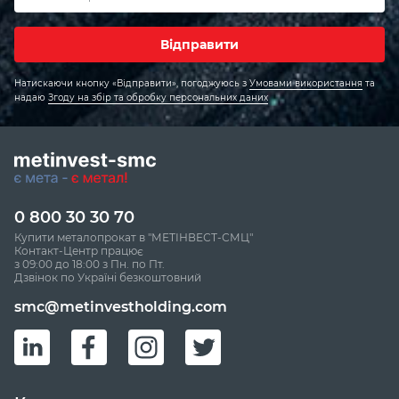
Відправити
Натискаючи кнопку «Відправити», погоджуюсь
з
Умовами використання
та
надаю
Згоду на збір та обробку персональних даних
0 800 30 30 70
Купити металопрокат в "МЕТІНВЕСТ-СМЦ"
Контакт-Центр працює
з 09:00 до 18:00 з Пн. по Пт.
Дзвінок по Україні безкоштовний
smc@metinvestholding.com