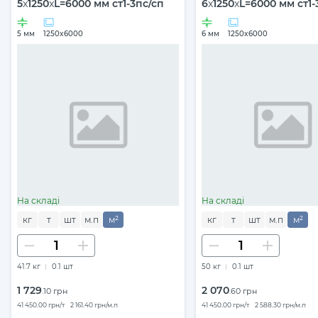
5
x
1250
x
L=6000 мм ст1-3пс/сп
6
x
1250
x
L=6000 мм ст1-
5 мм
1250x6000
6 мм
1250x6000
На складі
На складі
кг
т
шт
м.п
м²
кг
т
шт
м.п
м²
41.7 кг
0.1 шт
50 кг
0.1 шт
1 729
2 070
.10 грн
.60 грн
41 450.00 грн/т
2 161.40 грн/м.п
41 450.00 грн/т
2 588.30 грн/м.п