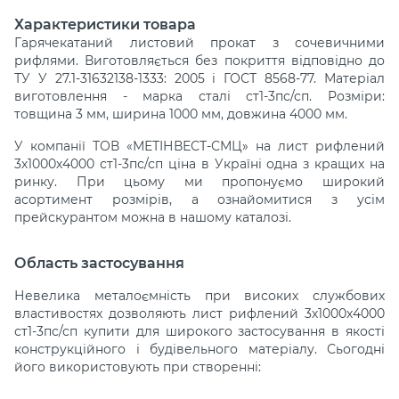
Характеристики товара
Гарячекатаний листовий прокат з сочевичними
рифлями. Виготовляється без покриття відповідно до
ТУ У 27.1-31632138-1333: 2005 і ГОСТ 8568-77. Матеріал
виготовлення - марка сталі ст1-3пс/сп. Розміри:
товщина 3 мм, ширина 1000 мм, довжина 4000 мм.
У компанії ТОВ «МЕТІНВЕСТ-СМЦ» на лист рифлений
3х1000х4000 ст1-3пс/сп ціна в Україні одна з кращих на
ринку. При цьому ми пропонуємо широкий
асортимент розмірів, а ознайомитися з усім
прейскурантом можна в нашому каталозі.
Область застосування
Невелика металоємність при високих службових
властивостях дозволяють лист рифлений 3х1000х4000
ст1-3пс/сп купити для широкого застосування в якості
конструкційного і будівельного матеріалу. Сьогодні
його використовують при створенні: