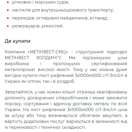
річкових і морських судів;
настилів для внутрішньоцехового транспорту;
переходів, оглядових майданчиків, естакад;
резервуарів, ємностей.
Де купити
Компанія «МЕТІНВЕСТ-СМЦ» - структурний підрозділ
МЕТІНВЕСТ ХОЛДИНГУ. Ми підтримуємо ціни
виробника і пропонуємо сертифікований
металопрокат високої якості. Тому у нас можна дуже
вигідно купити лист рифлений 3х1000х4000 ст1-3пс/сп в
Україні як оптом, так і в роздріб.
Звертайтеся, у нас кожен клієнт отримує кваліфіковану
допомогу досвідчених співробітників і може замовити
порізку, сортування і адресну доставку металу по всій
Україні. На лист рифлений 3х1000х4000 ст1-3пс/сп ціна
за штуку або тону визначається обсягами закупівлі, а
вартість додаткових послуг варіюється в залежності від
їх терміновості і технічної складності.