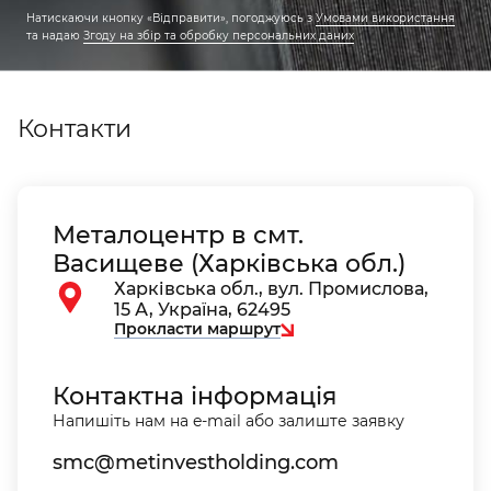
Натискаючи кнопку «Відправити», погоджуюсь
з
Умовами використання
та надаю
Згоду на збір та обробку персональних даних
Контакти
Металоцентр в смт.
Васищеве (Харківська обл.)
Харківська обл., вул. Промислова,
15 А, Україна, 62495
Прокласти маршрут
Контактна інформація
Напишіть нам на e-mail або залиште заявку
smc@metinvestholding.com