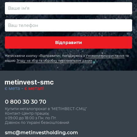
Відправити
Натискаючи кнопку «Відправити», погоджуюсь
з
Умовами використання
та
надаю
Згоду на збір та обробку персональних даних
0 800 30 30 70
Купити металопрокат в "МЕТІНВЕСТ-СМЦ"
Контакт-Центр працює
з 09:00 до 18:00 з Пн. по Пт.
Дзвінок по Україні безкоштовний
smc@metinvestholding.com