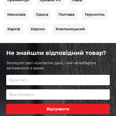
Кременчук
Кривий Ріг
Львів
Миколаїв
Одеса
Полтава
Тернопіль
Харків
Херсон
Хмельницький
Не знайшли відповідний товар?
Залиште свої контактні дані, і ми незабаром
зв'яжемося з вами
Відправити